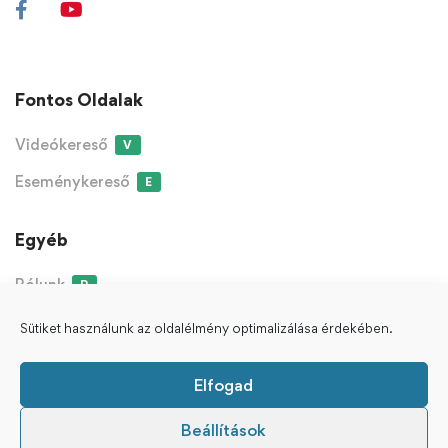
Fontos Oldalak
Videókereső
V
Eseménykereső
E
Egyéb
Rólunk
R
Sütiket használunk az oldalélmény optimalizálása érdekében.
ÁSZF
Adatvédelmi Nyilatkozat
Süti Nyilatkozat
Elfogad
Copyright © 2021-2023 Védanta Klub - Minden Jog
Kérdezz tőlünk!
Beállítások
Fenntartva.