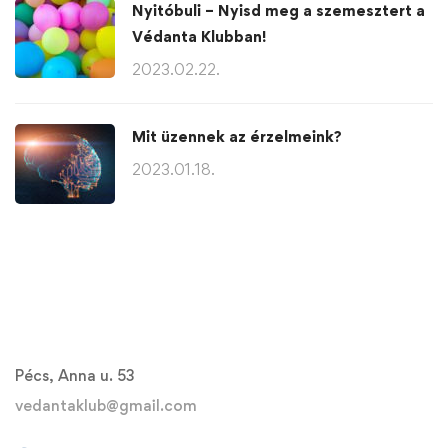
Nyitóbuli – Nyisd meg a szemesztert a
Védanta Klubban!
2023.02.22.
Mit üzennek az érzelmeink?
2023.01.18.
Pécs, Anna u. 53
vedantaklub@gmail.com