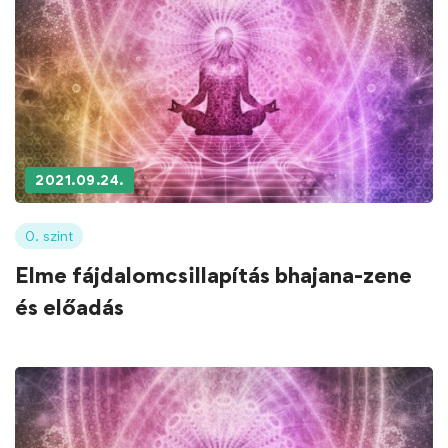
2021.09.24.
0. szint
Elme fájdalomcsillapítás bhajana-zene
és előadás