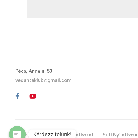
Pécs, Anna u. 53
vedantaklub@gmail.com
Kérdezz tőlünk!
ÁSZF
Adatvédelmi Nyilatkozat
Süti Nyilatkoza