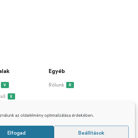
alak
Egyéb
Rólunk
V
R
eső
E
sználunk az oldalélmény optimalizálása érdekében.
Elfogad
Beállítások
ight © 2021-2023 Védanta Klub - Minden Jog Fenntartva.