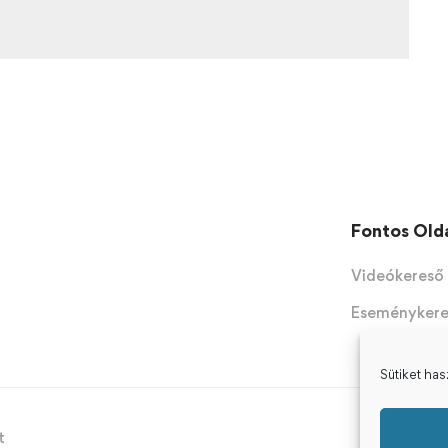
Fontos Old
Videókereső
Eseményker
Sütiket ha
t
Copyr