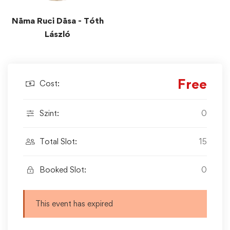
Nāma Ruci Dāsa - Tóth
László
Free
Cost:
Szint:
0
Total Slot:
15
Booked Slot:
0
This event has expired