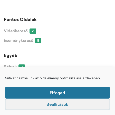
Fontos Oldalak
Videókereső
V
Eseménykereső
E
Egyéb
Rólunk
R
Sütiket használunk az oldalélmény optimalizálása érdekében.
ÁSZF
Adatvédelmi Nyilatkozat
Süti Nyilatkozat
Elfogad
Copyright © 2021-2023 Védanta Klub - Minden Jog
Kérdezz tőlünk!
Beállítások
Fenntartva.