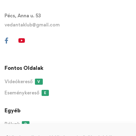
Pécs, Anna u. 53
vedantaklub@gmail.com
Fontos Oldalak
Videókereső
V
Eseménykereső
E
Egyéb
Rólunk
R