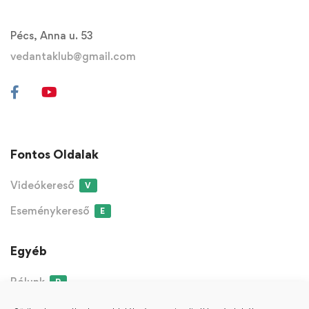
Pécs, Anna u. 53
vedantaklub@gmail.com
Fontos Oldalak
Videókereső
V
Eseménykereső
E
Egyéb
Rólunk
R