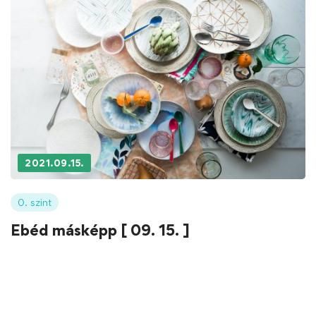
2021.09.15.
0. szint
Ebéd másképp [ 09. 15. ]