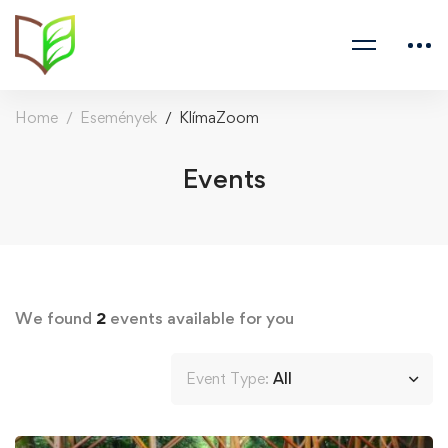
Home
Események
KlímaZoom
Events
We found
2
events available for you
Event Type:
All