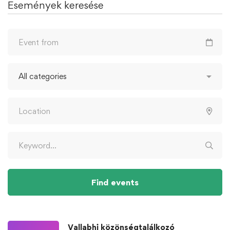
Események keresése
Find events
Vallabhi közönségtalálkozó