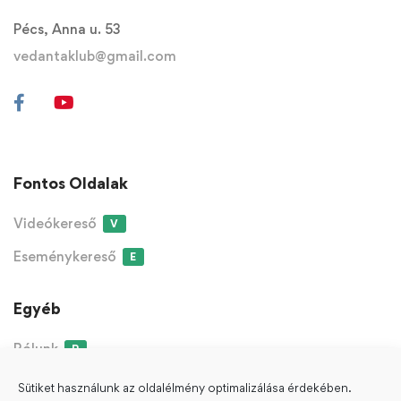
Pécs, Anna u. 53
vedantaklub@gmail.com
Fontos Oldalak
Videókereső
V
Eseménykereső
E
Egyéb
Rólunk
R
Sütiket használunk az oldalélmény optimalizálása érdekében.
ÁSZF
Adatvédelmi Nyilatkozat