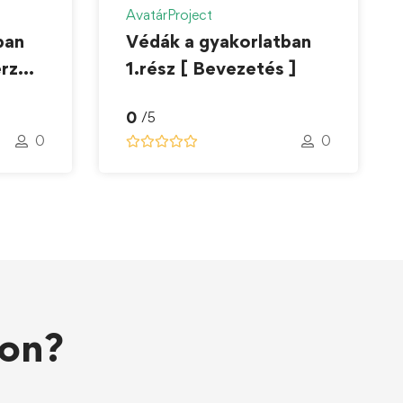
AvatárProject
ban
Védák a gyakorlatban
erzés
1.rész [ Bevezetés ]
0
/5
0
0
on?