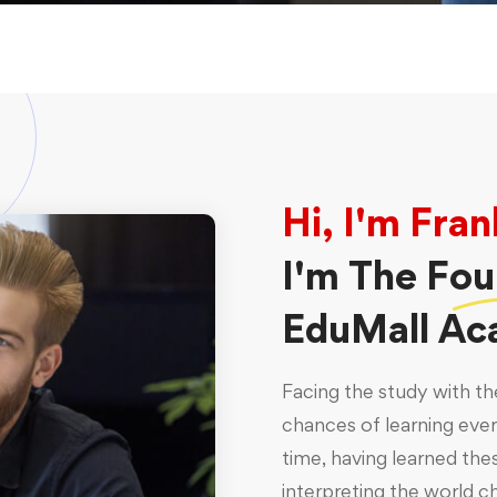
Hi, I'm Fran
I'm The
Fou
EduMall Ac
Facing the study with th
chances of learning eve
time, having learned the
interpreting the world c