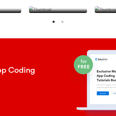
épp
JógaMűhely
Klím
pp Coding