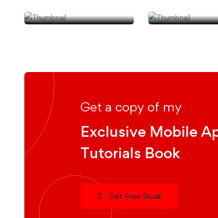
AvatárProject
EbédMásk
Get a copy of my
Exclusive Mobile A
Tutorials Book
Get Free Book