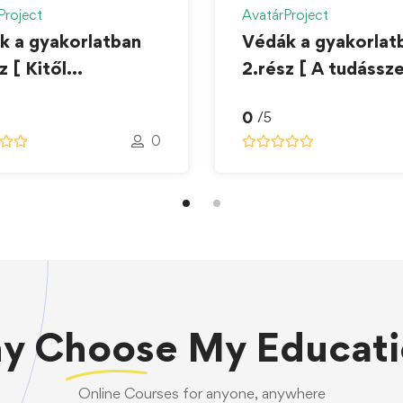
Project
AvatárProject
k a gyakorlatban
Védák a gyakorlat
z [ Kitől
2.rész [ A tudássz
lhatom a Védákat?
módszerei ]
0
/5
0
hy
Choose
My Educati
Online Courses for anyone, anywhere