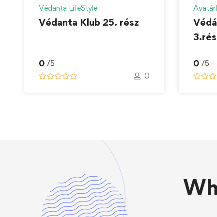
Védanta LifeStyle
Avatár
Védanta Klub 25. rész
Védá
3.rés
tanu
0
0
/5
/5
]
0
W