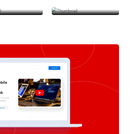
aZoom
MindWorkOut