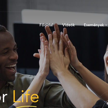
Főoldal
Videók
Események
or
Life