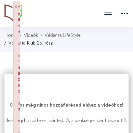
×
F
a
il
e
d
Home
Videók
Védanta LifeStyle
t
Védanta Klub 25. rész
o
i
n
iti
a
li
z
e
p
l
u
Sajnos még nincs hozzáférésed ehhez a videóhoz!
g
i
Jelenlegi hozzáférési szinted: 0, a szükséges szint viszont 2.
n
:
w