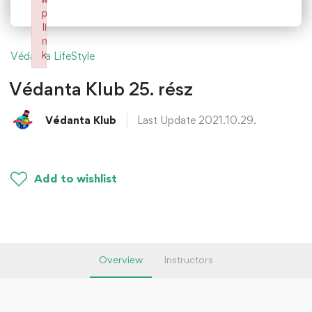
p
li
n
k
Védanta LifeStyle
Failed to initialize plugin: wplink
Védanta Klub 25. rész
Védanta Klub
Last Update 2021.10.29.
Add to wishlist
Overview
Instructors