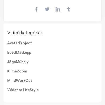
Videó kategóriák
AvatárProject
EbédMásképp
JógaMűhely
KlímaZoom
MindWorkOut
Védanta LifeStyle