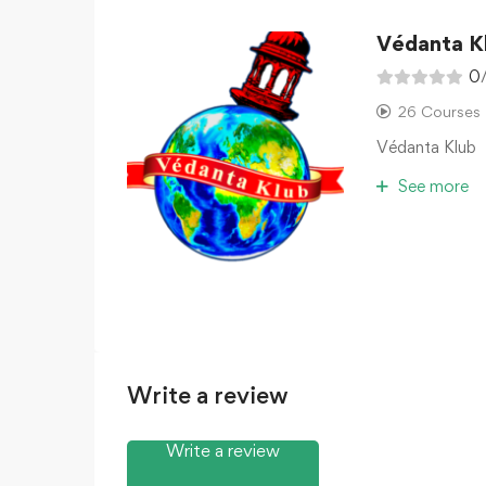
Védanta K
0
26 Courses
Védanta Klub
See more
Write a review
Write a review