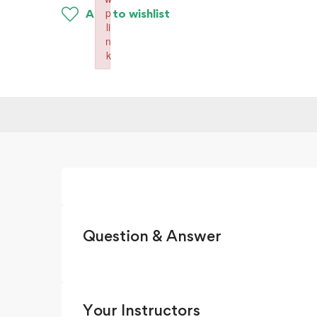
p
Add to wishlist
li
n
k
Failed to initialize plugin: wplink
Question & Answer
Your Instructors