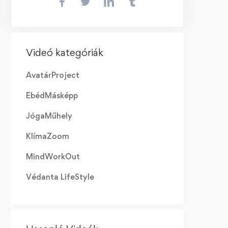
Videó kategóriák
AvatárProject
EbédMásképp
JógaMűhely
KlímaZoom
MindWorkOut
Védanta LifeStyle