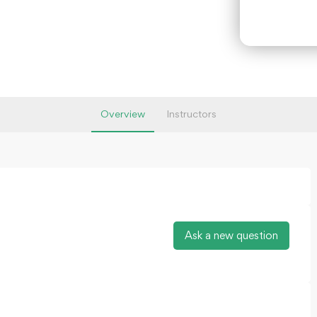
Overview
Instructors
Ask a new question