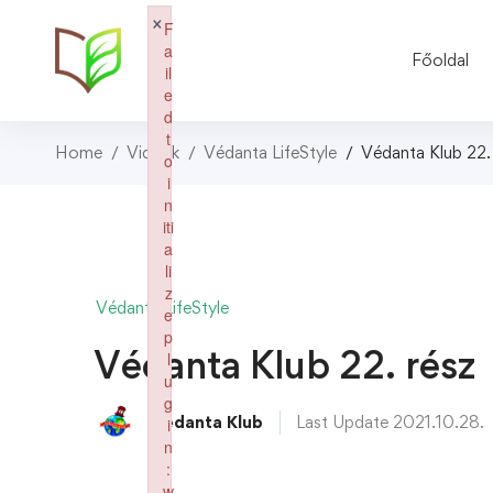
×
F
a
Főoldal
il
e
d
t
Home
Videók
Védanta LifeStyle
Védanta Klub 22.
o
i
n
iti
a
li
z
Védanta LifeStyle
e
p
Védanta Klub 22. rész
l
u
g
Védanta Klub
Last Update 2021.10.28.
i
n
:
w