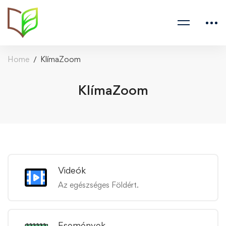
Home
KlímaZoom
KlímaZoom
Videók
Az egészséges Földért.
Események