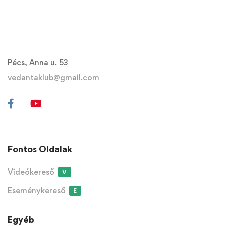
Pécs, Anna u. 53
vedantaklub@gmail.com
Fontos Oldalak
Videókereső
V
Eseménykereső
E
Egyéb