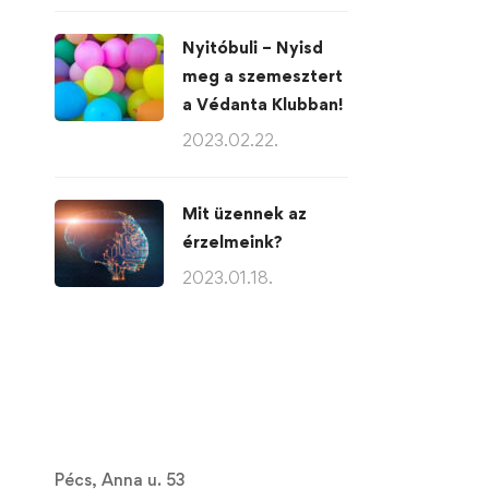
Nyitóbuli – Nyisd
meg a szemesztert
a Védanta Klubban!
2023.02.22.
Mit üzennek az
érzelmeink?
2023.01.18.
Pécs, Anna u. 53