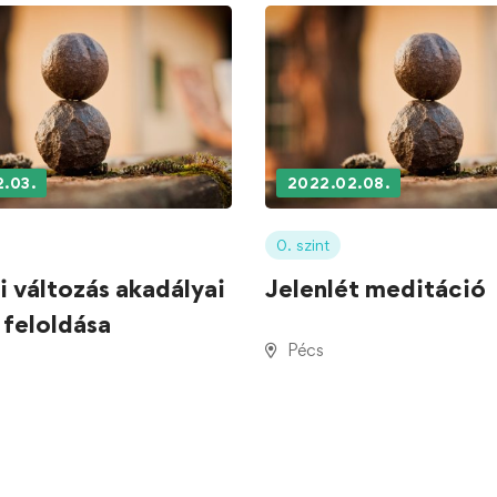
.03.
2022.02.08.
0. szint
i változás akadályai
Jelenlét meditáció
 feloldása
Pécs