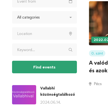
2022.02
0. szint
A valód
Find events
és azok
Pécs
Vallabhi
közönségtalálkozó
2024.06.14.