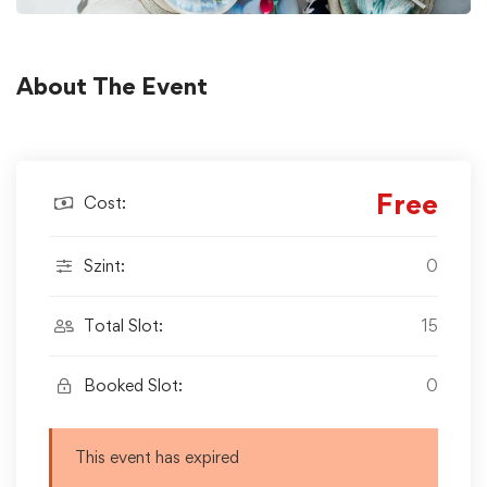
About The Event
Free
Cost:
Szint:
0
Total Slot:
15
Booked Slot:
0
This event has expired