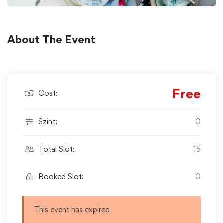
About The Event
Free
Cost:
Szint:
0
Total Slot:
15
Booked Slot:
0
This event has expired