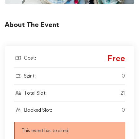
About The Event
Free
Cost:
Szint:
0
Total Slot:
21
Booked Slot:
0
This event has expired