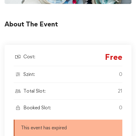
About The Event
Free
Cost:
Szint:
0
Total Slot:
21
Booked Slot:
0
This event has expired