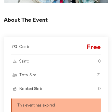
About The Event
Free
Cost:
Szint:
0
Total Slot:
21
Booked Slot:
0
This event has expired