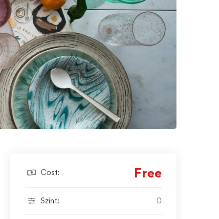
Free
Cost:
Szint:
0