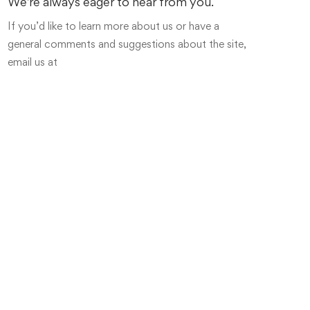
We're always eager to hear from you.
If you’d like to learn more about us or have a
general comments and suggestions about the site,
email us at