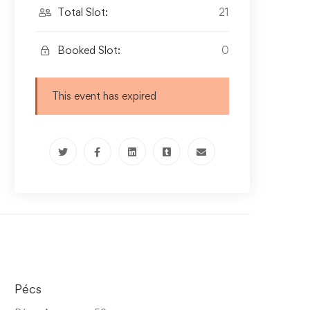
Total Slot:
21
Booked Slot:
0
This event has expired
Pécs