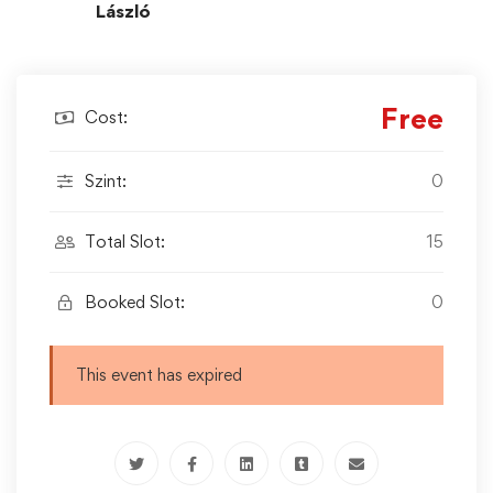
László
Free
Cost:
Szint:
0
Total Slot:
15
Booked Slot:
0
This event has expired