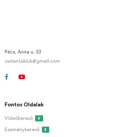
Pécs, Anna u. 53
vedantaklub@gmail.com
Fontos Oldalak
Videókereső
V
Eseménykereső
E