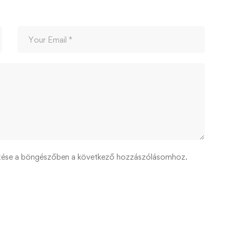
tése a böngészőben a következő hozzászólásomhoz.