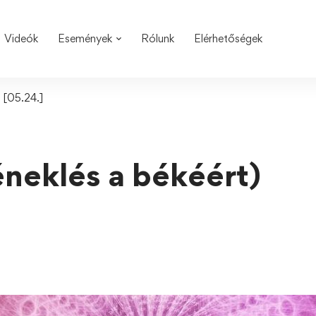
Videók
Események
Rólunk
Elérhetőségek
 [05.24.]
neklés a békéért)