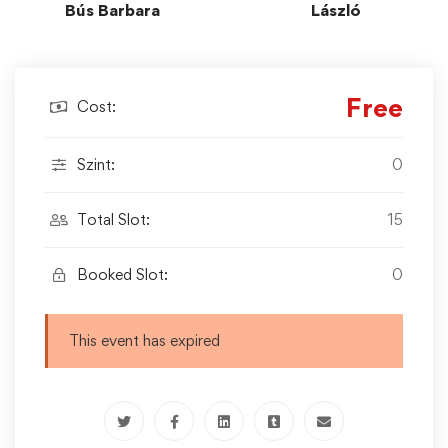
Bús Barbara
László
Free
Cost:
Szint:
0
Total Slot:
15
Booked Slot:
0
This event has expired