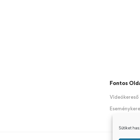
Fontos Old
Videókereső
Eseményker
Sütiket ha