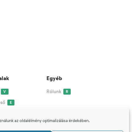
alak
Egyéb
Rólunk
V
R
eső
E
sználunk az oldalélmény optimalizálása érdekében.