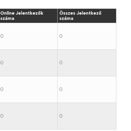
Online Jelentkezők
Összes Jelentkező
száma
száma
0
0
0
0
0
0
0
0