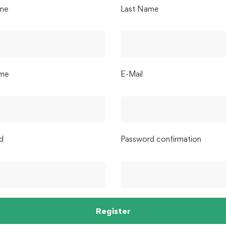
ame
Last Name
me
E-Mail
d
Password confirmation
Register