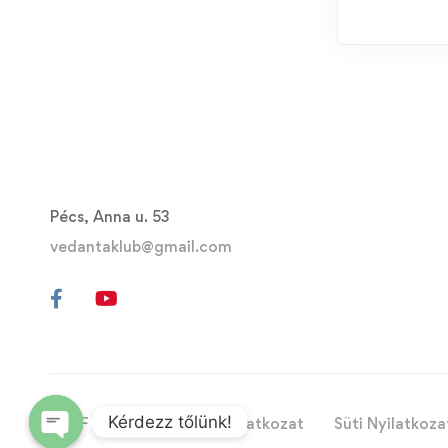
Pécs, Anna u. 53
vedantaklub@gmail.com
Kérdezz tőlünk!
ÁSZF
Adatvédelmi Nyilatkozat
Süti Nyilatkoza