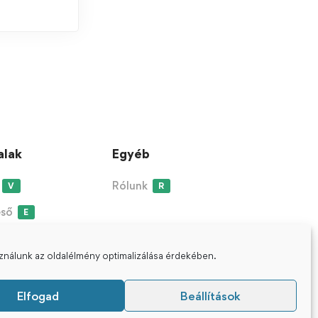
alak
Egyéb
Rólunk
V
R
eső
E
sználunk az oldalélmény optimalizálása érdekében.
Elfogad
Beállítások
ight © 2021-2023 Védanta Klub - Minden Jog Fenntartva.