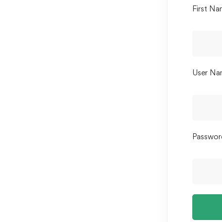
First N
User Na
Passwor