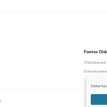
Fontos Old
Videókereső
Eseményker
Sütiket ha
t
Copyr