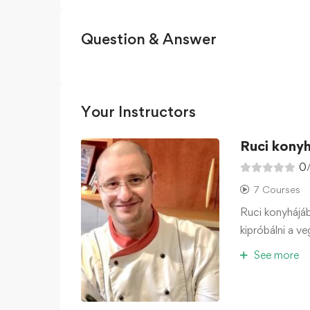
Question & Answer
Your Instructors
Ruci konyh
0
7 Courses
Ruci konyhájáb
kipróbálni a v
See more