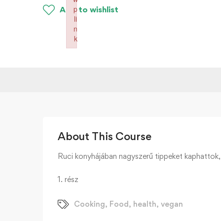
p
Add to wishlist
li
n
k
Failed to initialize plugin: wplink
About This Course
Ruci konyhájában nagyszerű tippeket kaphattok, 
1. rész
Cooking
,
Food
,
health
,
vegan