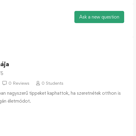
Ask a new question
ája
/5
0 Reviews
0 Students
an nagyszerű tippeket kaphattok, ha szeretnétek otthon is
egán életmódot.