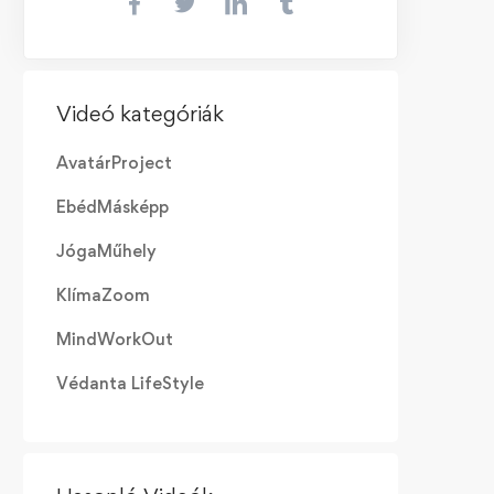
Videó kategóriák
AvatárProject
EbédMásképp
JógaMűhely
KlímaZoom
MindWorkOut
Védanta LifeStyle