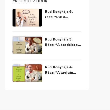
Hasonló Videók
Ruci Konyhája 6.
rész: “RUCI
KENYERE”
Ruci Konyhája 5.
Rész: “A csodálatos
három plusz
menüsor”
Ruci Konyhája 4.
Rész: “A szejtán
készítés titkai”