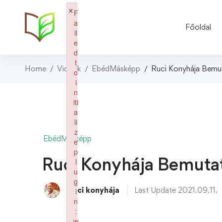
×
F
a
Főoldal
il
e
d
t
Home
Videók
EbédMásképp
Ruci Konyhája Bemu
o
i
n
iti
a
li
z
EbédMásképp
e
p
Ruci Konyhája Bemuta
l
u
g
Ruci konyhája
Last Update 2021.09.11.
i
n
:
w