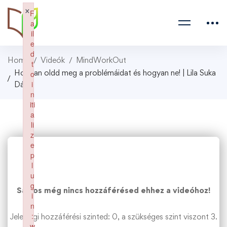
×
F
a
il
e
d
Home
Videók
MindWorkOut
t
Hogyan oldd meg a problémáidat és hogyan ne! | Lila Suka
o
i
Dász
n
iti
a
li
z
e
p
l
u
g
Sajnos még nincs hozzáférésed ehhez a videóhoz!
i
n
:
Jelenlegi hozzáférési szinted: 0, a szükséges szint viszont 3.
w