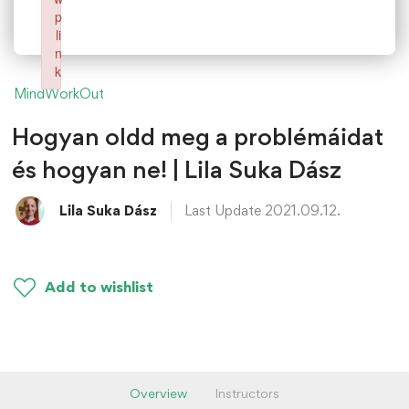
p
li
n
k
Failed to initialize plugin: wplink
MindWorkOut
Hogyan oldd meg a problémáidat
és hogyan ne! | Lila Suka Dász
Lila Suka Dász
Last Update 2021.09.12.
Add to wishlist
Overview
Instructors