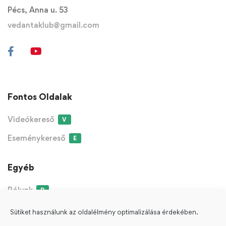
Pécs, Anna u. 53
vedantaklub@gmail.com
Fontos Oldalak
Videókereső
V
Eseménykereső
E
Egyéb
Rólunk
R
Sütiket használunk az oldalélmény optimalizálása érdekében.
ÁSZF
Adatvédelmi Nyilatkozat